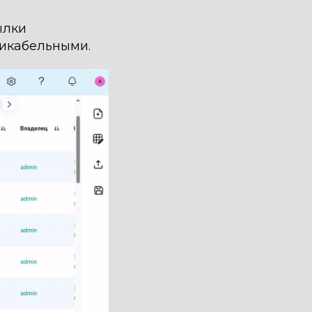
ылки
ликабельными.