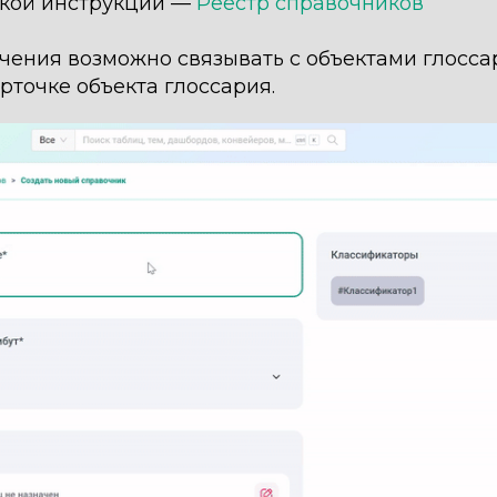
ской инструкции —
Реестр справочников
ения возможно связывать с объектами глоссар
рточке объекта глоссария.