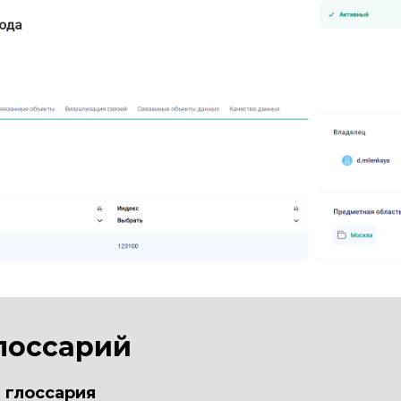
лоссарий
 глоссария