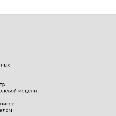
нных
тр
ролевой модели.
чников
делом