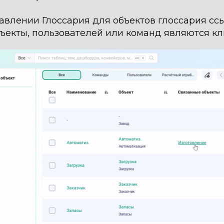
авлении Глоссария для объектов глоссария сс
бъекты, пользователей или команд являются к