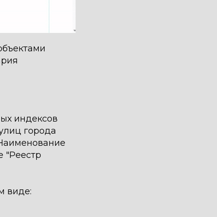
 объектами
ария
вых индексов
улиц города
"Наименование
е "Реестр
м виде: