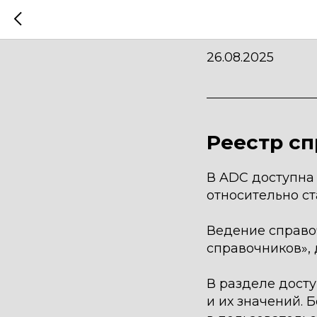
v. 0.8.4
26.08.2025
Реестр с
В ADC доступна
относительно с
Ведение справо
справочников», 
В разделе дост
и их значений. 