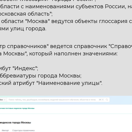
бласти с наименованиями субъектов России, 
осковская область";
области "Москва" ведутся объекты глоссария с
ми улиц города.
стр справочников" ведется справочник "Справо
а Москвы", который наполнен значениями:
бут "Индекс";
аббревиатуры города Москвы;
ский атрибут "Наименование улицы".