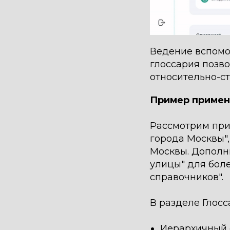
Ведение вспомо
глоссария позв
относительно-с
Пример примен
Рассмотрим при
города Москвы"
Москвы. Дополн
улицы" для бол
справочников".
В разделе Глос
Иерархичный о