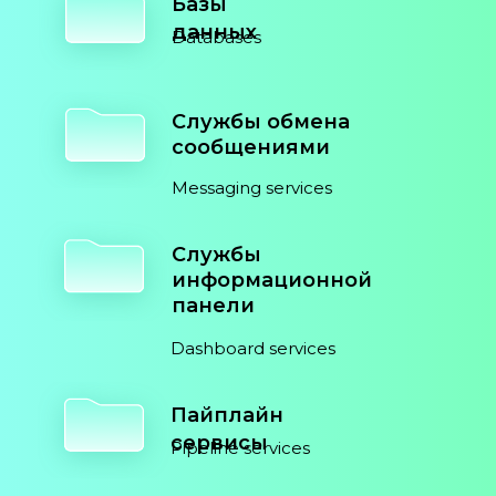
Базы
данных
Databases
Службы обмена
сообщениями
Messaging services
Службы
информационной
панели
Dashboard services
Пайплайн
сервисы
Pipeline services